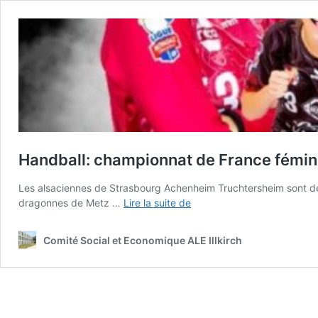
Handball: championnat de France fémin
Les alsaciennes de Strasbourg Achenheim Truchtersheim sont de
Handball:
dragonnes de Metz …
Lire la suite de
championnat
de
Comité Social et Economique ALE Illkirch
France
féminin
2/11