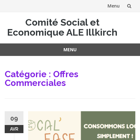
Menu
Aller
Comité Social et
au
Economique ALE Illkirch
contenu
MENU
Aller
au
Catégorie :
Offres
contenu
Commerciales
09
AVR