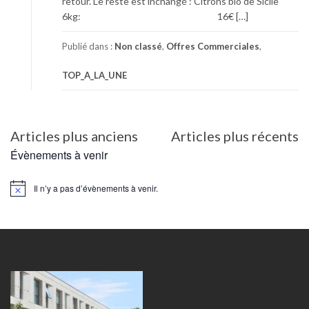
retour. Le reste est inchangé : Citrons bio de Sicile
6kg: 16€ […]
Publié dans :
Non classé
,
Offres Commerciales
,
TOP_A_LA_UNE
Navigation
Articles plus anciens
Articles plus récents
des
Évènements à venir
articles
Il n’y a pas d’évènements à venir.
Notice