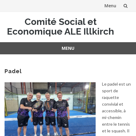
Menu
Aller
Comité Social et
au
Economique ALE Illkirch
contenu
MENU
Aller
au
contenu
Padel
Le padel est un
sport de
raquette
convivial et
accessible, à
mi-chemin
entre le tennis
et le squash. Il