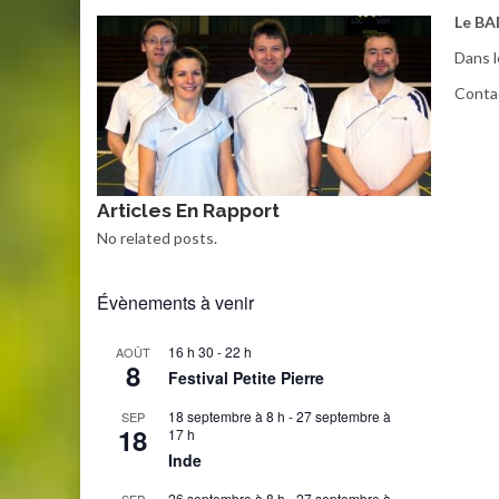
Le BA
Dans l
Conta
Articles En Rapport
No related posts.
Évènements à venir
16 h 30
-
22 h
AOÛT
8
Festival Petite Pierre
18 septembre à 8 h
-
27 septembre à
SEP
18
17 h
Inde
26 septembre à 8 h
-
27 septembre à