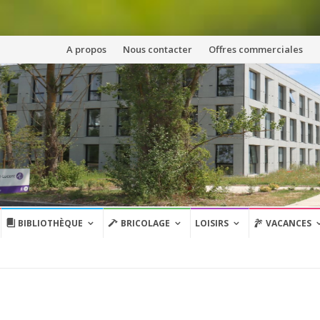
Aller
A propos
Nous contacter
Offres commerciales
au
contenu
BIBLIOTHÈQUE
BRICOLAGE
LOISIRS
VACANCES