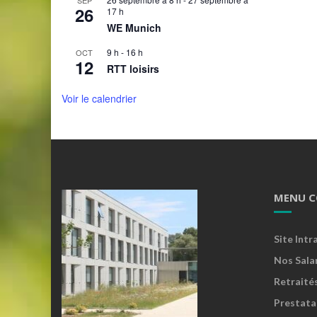
SEP
26
17 h
WE Munich
9 h
-
16 h
OCT
12
RTT loisirs
Voir le calendrier
MENU C
Site Intr
Nos Sala
Retraité
Prestata