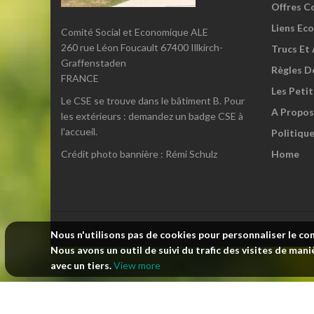
Offres C
Liens Eco
Comité Social et Economique ALE
260 rue Léon Foucault 67400 Illkirch-
Trucs Et
Graffenstaden
Règles D
FRANCE
Les Petit
Le CSE se trouve dans le bâtiment B. Pour
A Propos
les extérieurs : demandez un badge CSE à
l'accueil.
Politique
Crédit photo bannière : Rémi Schulz
Home
Nous n'utilisons pas de cookies pour personnaliser le co
Nous avons un outil de suivi du trafic des visites de m
avec un tiers.
View more