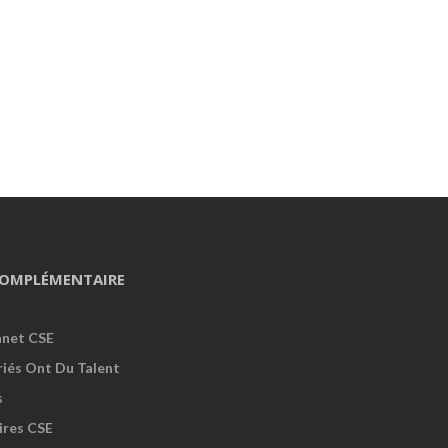
OMPLÉMENTAIRE
anet CSE
riés Ont Du Talent
s
ires CSE