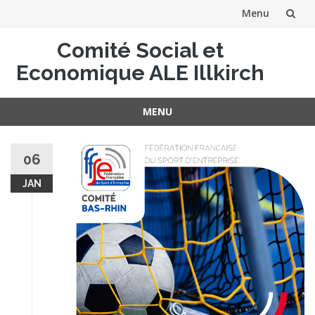
Menu
Aller
Comité Social et
au
Economique ALE Illkirch
contenu
MENU
Aller
au
06
contenu
JAN