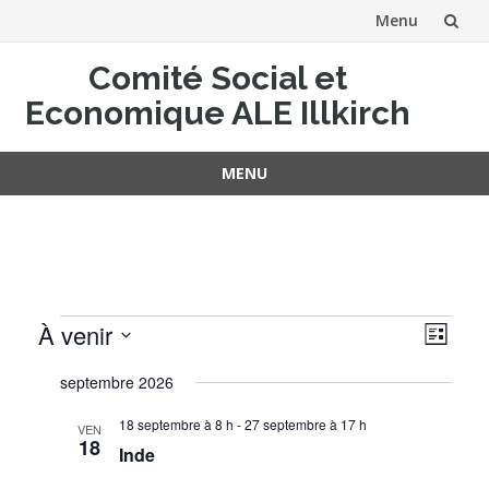
Menu
Aller
Comité Social et
au
Economique ALE Illkirch
contenu
MENU
Aller
au
contenu
Évènements
Navig
Navig
À venir
Liste
de
par
Sélectionnez
vues
consu
septembre 2026
une
Évèn
date.
18 septembre à 8 h
-
27 septembre à 17 h
VEN
18
Inde