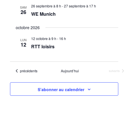
26 septembre à 8 h
-
27 septembre à 17 h
SAM
26
WE Munich
octobre 2026
12 octobre à 9 h
-
16 h
LUN
12
RTT loisirs
Évènements
précédents
Aujourd’hui
Évènements
suivants
S’abonner au calendrier