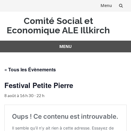
Menu
Aller
Comité Social et
au
Economique ALE Illkirch
contenu
MENU
Aller
au
contenu
« Tous les Évènements
Festival Petite Pierre
8 août à 16 h 30
-
22 h