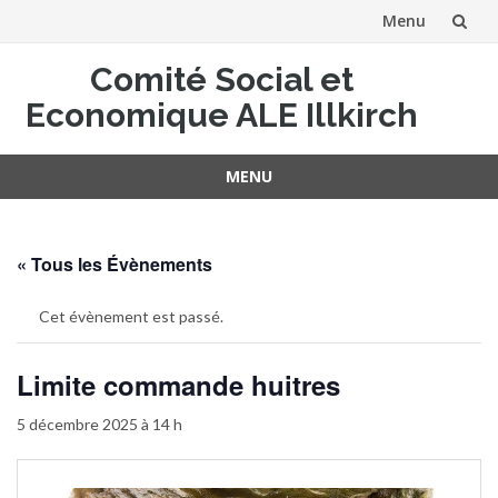
Menu
Aller
Comité Social et
au
Economique ALE Illkirch
contenu
MENU
Aller
au
contenu
« Tous les Évènements
Cet évènement est passé.
Limite commande huitres
5 décembre 2025 à 14 h