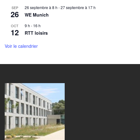
26 septembre à 8 h
-
27 septembre à 17 h
SEP
26
WE Munich
9 h
-
16 h
OCT
12
RTT loisirs
Voir le calendrier