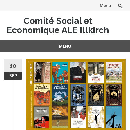
Menu
Aller
Comité Social et
au
Economique ALE Illkirch
contenu
MENU
Aller
au
10
contenu
SEP