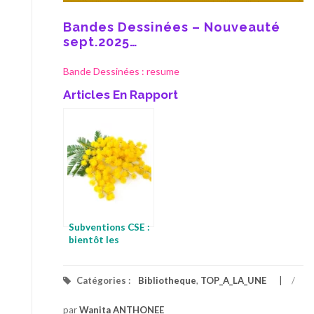
Bandes Dessinées – Nouveauté
sept.2025…
Bande Dessinées : resume
Articles En Rapport
Subventions CSE :
bientôt les
vacances
Catégories :
Bibliotheque
,
TOP_A_LA_UNE
/
par
Wanita ANTHONEE